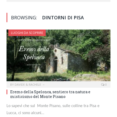
BROWSING:
DINTORNI DI PISA
LUOGHI DA SCOPRIRE
BY
DAVIDE & RACHELE
0
Eremo della Spelonca, sentiero tra natura e
misticismo del Monte Pisano
Lo sapevi che sul Monte Pisano, sulle colline tra Pisa e
Lucca, ci sono alcuni…