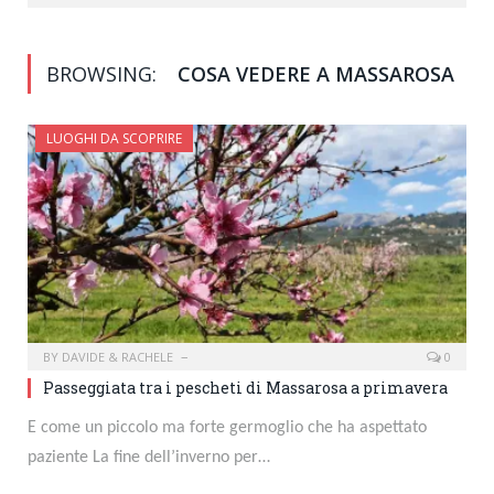
BROWSING:
COSA VEDERE A MASSAROSA
LUOGHI DA SCOPRIRE
BY
DAVIDE & RACHELE
0
Passeggiata tra i pescheti di Massarosa a primavera
E come un piccolo ma forte germoglio che ha aspettato
paziente La fine dell’inverno per…