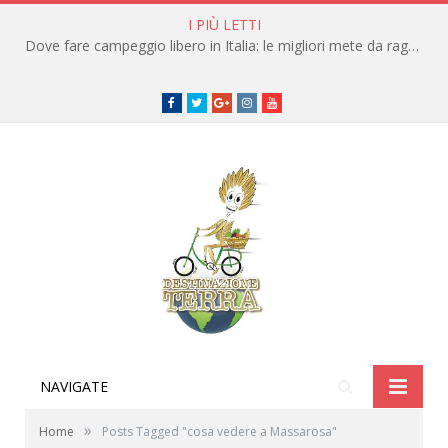
I PIÙ LETTI
Dove fare campeggio libero in Italia: le migliori mete da raggiungere in traghetto
Facebook
Twitter
Google+
instagram
youtube
NAVIGATE
»
Home
Posts Tagged "cosa vedere a Massarosa"