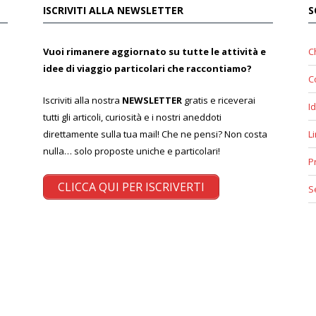
ISCRIVITI ALLA NEWSLETTER
S
Vuoi rimanere aggiornato su tutte le attività e
C
idee di viaggio particolari che raccontiamo?
C
Iscriviti alla nostra
NEWSLETTER
gratis e riceverai
Id
tutti gli articoli, curiosità e i nostri aneddoti
direttamente sulla tua mail! Che ne pensi? Non costa
L
nulla… solo proposte uniche e particolari!
P
CLICCA QUI PER ISCRIVERTI
S