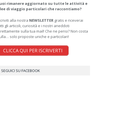
uoi rimanere aggiornato su tutte le attività e
dee di viaggio particolari che raccontiamo?
scriviti alla nostra
NEWSLETTER
gratis e riceverai
utti gli articoli, curiosità e i nostri aneddoti
irettamente sulla tua mail! Che ne pensi? Non costa
ulla… solo proposte uniche e particolari!
CLICCA QUI PER ISCRIVERTI
SEGUICI SU FACEBOOK