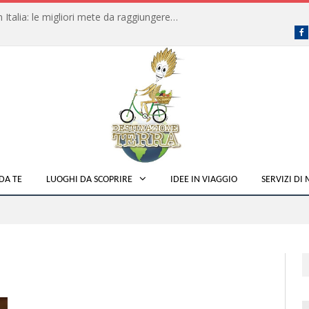
Dove fare campeggio libero in Italia: le migliori mete da raggiungere in traghetto
F
DA TE
LUOGHI DA SCOPRIRE
IDEE IN VIAGGIO
SERVIZI DI