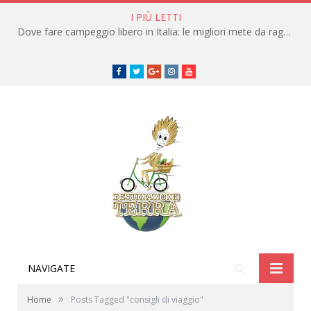
I PIÙ LETTI
Dove fare campeggio libero in Italia: le migliori mete da raggiungere in traghetto
Facebook
Twitter
Google+
instagram
youtube
NAVIGATE
»
Home
Posts Tagged "consigli di viaggio"