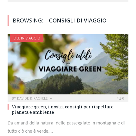
BROWSING:
CONSIGLI DI VIAGGIO
IDEE IN VIAGGIO
BY
DAVIDE & RACHELE
0
Viaggiare green, i nostri consigli per rispettare
pianeta e ambiente
Da amanti della natura, delle passeggiate in montagna e di
tutto ciò che è verde,…