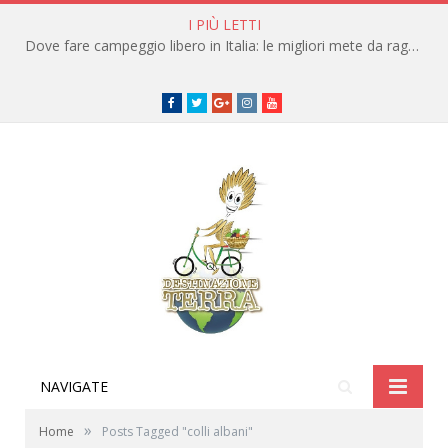
I PIÙ LETTI
Dove fare campeggio libero in Italia: le migliori mete da raggiungere in traghetto
Facebook
Twitter
Google+
instagram
youtube
NAVIGATE
»
Home
Posts Tagged "colli albani"