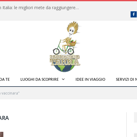
Dove fare campeggio libero in Italia: le migliori mete da raggiungere in traghetto
F
DA TE
LUOGHI DA SCOPRIRE
IDEE IN VIAGGIO
SERVIZI DI
 vaccinara"
ARA