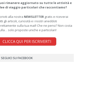
uoi rimanere aggiornato su tutte le attività e
dee di viaggio particolari che raccontiamo?
scriviti alla nostra
NEWSLETTER
gratis e riceverai
utti gli articoli, curiosità e i nostri aneddoti
irettamente sulla tua mail! Che ne pensi? Non costa
ulla… solo proposte uniche e particolari!
CLICCA QUI PER ISCRIVERTI
SEGUICI SU FACEBOOK