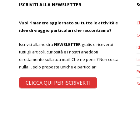
ISCRIVITI ALLA NEWSLETTER
S
Vuoi rimanere aggiornato su tutte le attività e
C
idee di viaggio particolari che raccontiamo?
C
Iscriviti alla nostra
NEWSLETTER
gratis e riceverai
Id
tutti gli articoli, curiosità e i nostri aneddoti
direttamente sulla tua mail! Che ne pensi? Non costa
L
nulla… solo proposte uniche e particolari!
P
CLICCA QUI PER ISCRIVERTI
S