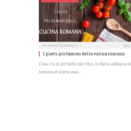
BY
DAVIDE & RACHELE
0
I piatti più famosi della cucina romana
Cosa c’è di più bello del cibo. In Italia abbiamo l
fortuna di avere una…