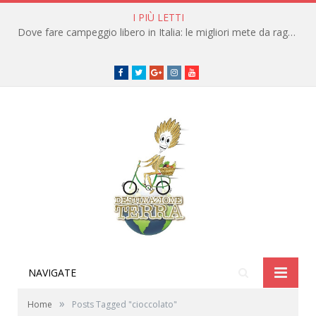
I PIÙ LETTI
Dove fare campeggio libero in Italia: le migliori mete da raggiungere in traghetto
Facebook
Twitter
Google+
instagram
youtube
NAVIGATE
»
Home
Posts Tagged "cioccolato"