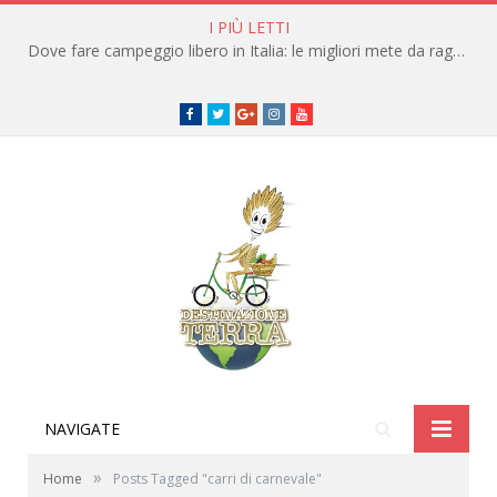
I PIÙ LETTI
Dove fare campeggio libero in Italia: le migliori mete da raggiungere in traghetto
Facebook
Twitter
Google+
instagram
youtube
NAVIGATE
»
Home
Posts Tagged "carri di carnevale"