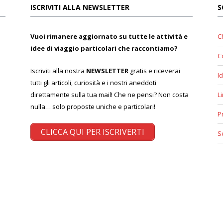
ISCRIVITI ALLA NEWSLETTER
S
Vuoi rimanere aggiornato su tutte le attività e
C
idee di viaggio particolari che raccontiamo?
C
Iscriviti alla nostra
NEWSLETTER
gratis e riceverai
Id
tutti gli articoli, curiosità e i nostri aneddoti
direttamente sulla tua mail! Che ne pensi? Non costa
L
nulla… solo proposte uniche e particolari!
P
CLICCA QUI PER ISCRIVERTI
S