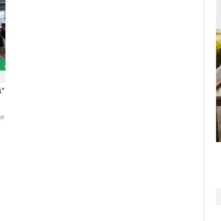
i”
ne