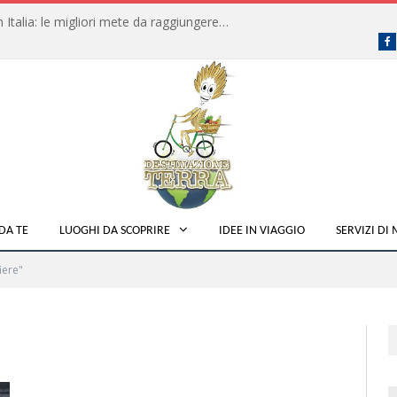
Dove fare campeggio libero in Italia: le migliori mete da raggiungere in traghetto
F
DA TE
LUOGHI DA SCOPRIRE
IDEE IN VIAGGIO
SERVIZI DI
iere"