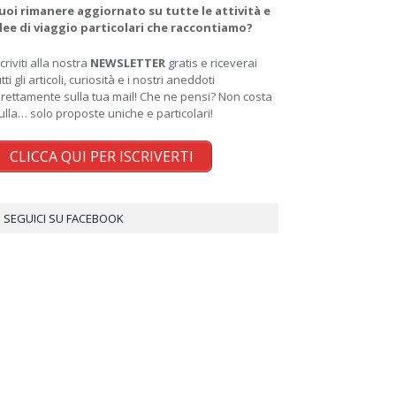
uoi rimanere aggiornato su tutte le attività e
dee di viaggio particolari che raccontiamo?
scriviti alla nostra
NEWSLETTER
gratis e riceverai
utti gli articoli, curiosità e i nostri aneddoti
irettamente sulla tua mail! Che ne pensi? Non costa
ulla… solo proposte uniche e particolari!
CLICCA QUI PER ISCRIVERTI
SEGUICI SU FACEBOOK