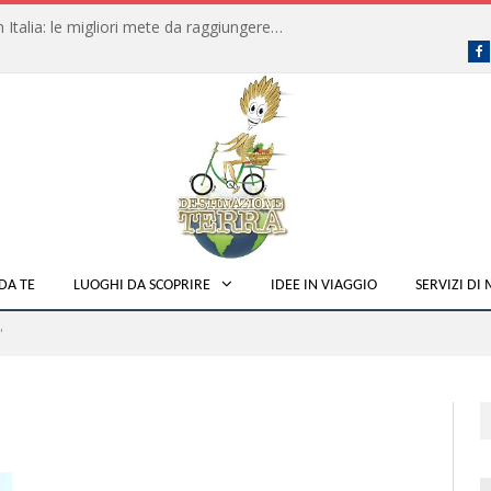
Dove fare campeggio libero in Italia: le migliori mete da raggiungere in traghetto
F
DA TE
LUOGHI DA SCOPRIRE
IDEE IN VIAGGIO
SERVIZI DI
"