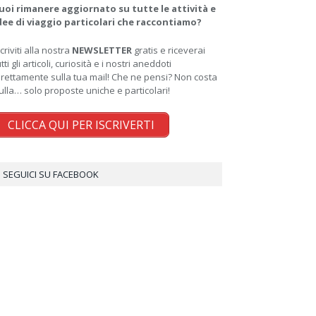
uoi rimanere aggiornato su tutte le attività e
dee di viaggio particolari che raccontiamo?
scriviti alla nostra
NEWSLETTER
gratis e riceverai
utti gli articoli, curiosità e i nostri aneddoti
irettamente sulla tua mail! Che ne pensi? Non costa
ulla… solo proposte uniche e particolari!
CLICCA QUI PER ISCRIVERTI
SEGUICI SU FACEBOOK