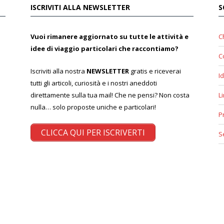
ISCRIVITI ALLA NEWSLETTER
S
Vuoi rimanere aggiornato su tutte le attività e
C
idee di viaggio particolari che raccontiamo?
C
Iscriviti alla nostra
NEWSLETTER
gratis e riceverai
Id
tutti gli articoli, curiosità e i nostri aneddoti
direttamente sulla tua mail! Che ne pensi? Non costa
L
nulla… solo proposte uniche e particolari!
P
CLICCA QUI PER ISCRIVERTI
S