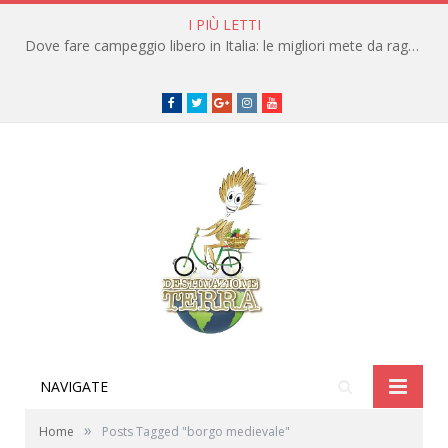
I PIÙ LETTI
Dove fare campeggio libero in Italia: le migliori mete da raggiungere in traghetto
Facebook
Twitter
Google+
instagram
youtube
NAVIGATE
»
Home
Posts Tagged "borgo medievale"