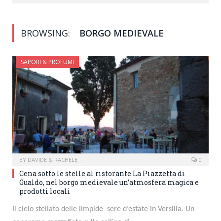
BROWSING:
BORGO MEDIEVALE
SAPORI & PROFUMI
BY
DAVIDE & RACHELE
0
Cena sotto le stelle al ristorante La Piazzetta di
Gualdo, nel borgo medievale un’atmosfera magica e
prodotti locali
Il cielo stellato delle limpide sere d’estate in Versilia. Un