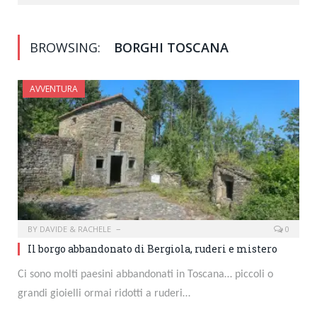
BROWSING:
BORGHI TOSCANA
AVVENTURA
BY
DAVIDE & RACHELE
0
Il borgo abbandonato di Bergiola, ruderi e mistero
Ci sono molti paesini abbandonati in Toscana… piccoli o
grandi gioielli ormai ridotti a ruderi…