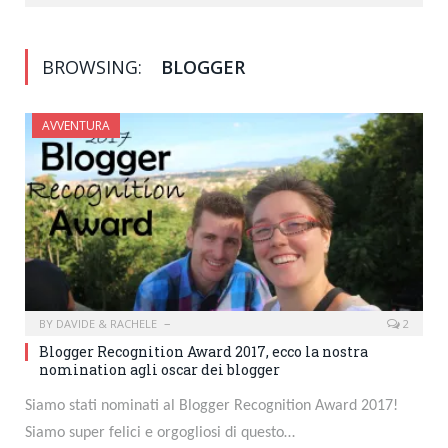
BROWSING:
BLOGGER
AVVENTURA
BY
DAVIDE & RACHELE
2
Blogger Recognition Award 2017, ecco la nostra
nomination agli oscar dei blogger
Siamo stati nominati al Blogger Recognition Award 2017!
Siamo super felici e orgogliosi di questo…