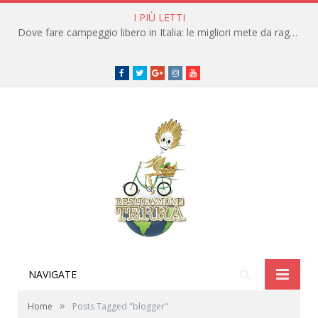
I PIÙ LETTI
Dove fare campeggio libero in Italia: le migliori mete da raggiungere in traghetto
Facebook
Twitter
Google+
instagram
youtube
NAVIGATE
»
Home
Posts Tagged "blogger"