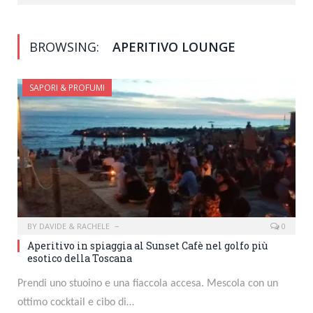
BROWSING:
APERITIVO LOUNGE
SAPORI & PROFUMI
BY
DAVIDE & RACHELE
0
Aperitivo in spiaggia al Sunset Cafè nel golfo più
esotico della Toscana
Prendi uno stuoino e una fiaccola accesa. Mescola con un
ottimo cocktail e cibo di…