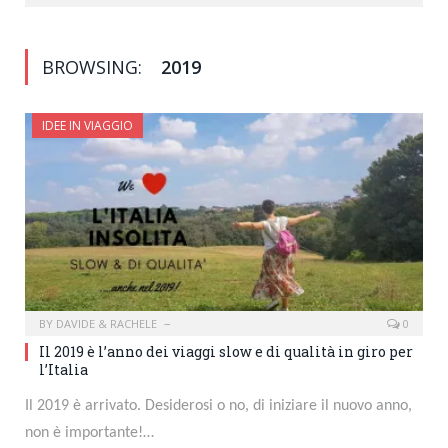
BROWSING:
2019
IDEE IN VIAGGIO
BY
DAVIDE & RACHELE
0
Il 2019 è l’anno dei viaggi slow e di qualità in giro per
l’Italia
Il 2019 è arrivato. Desiderosi o no, di iniziare il nuovo anno,
non è importante!…